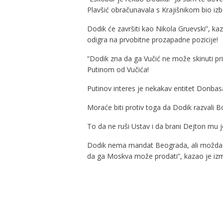
Plavšić obračunavala s Krajišnikom bio iz
Dodik će završiti kao Nikola Gruevski”, k
odigra na prvobitne prozapadne pozicije!
“Dodik zna da ga Vučić ne može skinuti pri
Putinom od Vučića!
Putinov interes je nekakav entitet Donbasa
Moraće biti protiv toga da Dodik razvali B
To da ne ruši Ustav i da brani Dejton mu j
Dodik nema mandat Beograda, ali možda
da ga Moskva može prodati”, kazao je izm