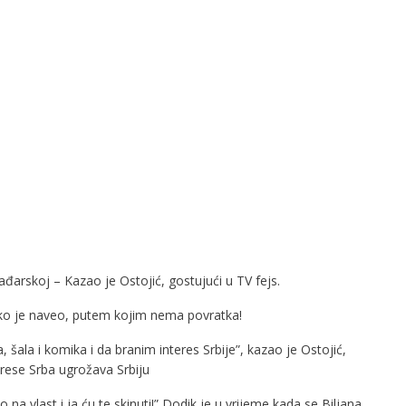
ađarskoj – Kazao je Ostojić, gostujući u TV fejs.
kako je naveo, putem kojim nema povratka!
 šala i komika i da branim interes Srbije”, kazao je Ostojić,
rese Srba ugrožava Srbiju
na vlast i ja ću te skinuti!” Dodik je u vrijeme kada se Biljana