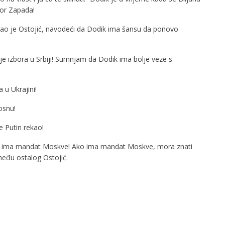
bor Zapada!
azao je Ostojić, navodeći da Dodik ima šansu da ponovo
je izbora u Srbiji! Sumnjam da Dodik ima bolje veze s
 u Ukrajini!
osnu!
e Putin rekao!
 ima mandat Moskve! Ako ima mandat Moskve, mora znati
eđu ostalog Ostojić.