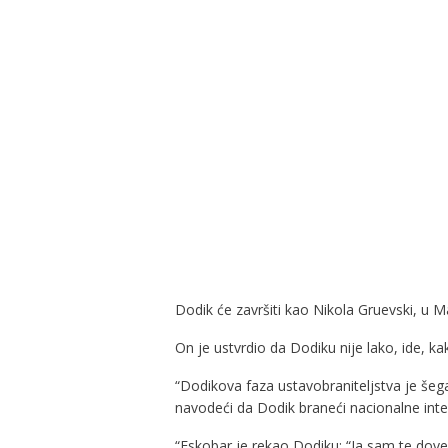
Dodik će završiti kao Nikola Gruevski, u M
On je ustvrdio da Dodiku nije lako, ide, 
“Dodikova faza ustavobraniteljstva je šega,
navodeći da Dodik braneći nacionalne inte
“Eskobar je rekao Dodiku: “Ja sam te doveo 