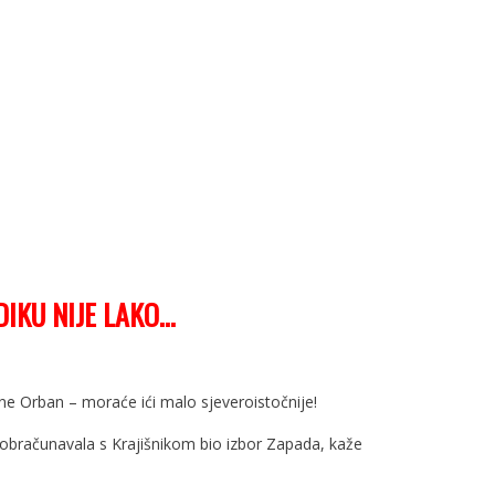
DIKU NIJE LAKO…
ne Orban – moraće ići malo sjeveroistočnije!
ć obračunavala s Krajišnikom bio izbor Zapada, kaže