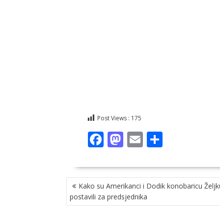
Post Views :
175
F
M
E
S
ac
as
m
h
e
to
ai
ar
NAVIGACIJA
b
d
l
e
Kako su Amerikanci i Dodik konobaricu Željk
OBJAVA
o
o
postavili za predsjednika
o
n