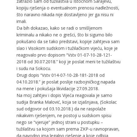
zatražio sam od tužilaštva u Istočnom Sarajevu,
kopiju rješenja o eventualnom prenosu nadležnosti,
što naravno nikada nije dostavljeno jer ga nisu ni
imali.
Da bih dokazao, kako se radi o smišljenom
kriminalu a nikako ne o grešci, što bi sigurno bilo
pokušano da se tako predstavi, kopije zahtjeva sam
slao i Visokom sudskom i tužilačkom vijeću, koje je
reagovalo prvo dopisom “Vstv 01-07-10-28-121-
2018 od 30.07.2018.” koji je poslat meni te tužilaštvu
i sudu na Sokocu.
Drugi dopis “Vstv 014-07-10-28-181-2018 od
04.10.2018.” je poslat poslije razbojničkog napada
na mene i pokušaja likvidacije 27.09.2018.
Na moj zahtjev i dopis Vijeća reagovala je samo
sudija Branka Malović, koja se izjašnjava, (Sokolac
sud odgovor od 03.10.2018.) da ne raspolaže
nikakvim rješenjem, ne postoji u sudskom spisu
nego se “vjeruje” jednoj strani u postupku –
tužilaštvu sa kojom sam prema ZKP-u ravnopravan,
da navodno ima legalno rješenje a koje odbija