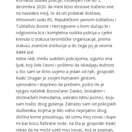
Komandi sudske policije, ostavljam rok do 5.
decembra 2020. da meni lično dostave traženo ime
na navedeni mejl, te da isti podatak dostave,
Vrhovnom sudu RS, Republičkom javnom tužilaštvu i
Tužilaštvu Bosne i Hercegovine u kom slučaju bi i
odgovorna lica i kompletna sudska policija u cjelini
krenula iz statusa terorističke organizacije, prema
statusu zvanične institucije a do čega joj je veoma
dalek put.
Istine radi, među sudskim policajcima, sigurno ima
ljudi, koji žele časno i pošteno da obavljaju dužnost
u što sam se lično uvjerio a jedan od njih, gospodin
Radić Dragan je svojim humanim gestom,
vjerovatno i doprineo da preživim, pošto mi je
njegov načelnik Borovčanin Danko, brutalnim i
zločinačkim metodama, uskratio hitnu pomoć, koju
sam tražio zbog gušenja. Zatražio sam od policijskih
službenika, kojima je bilo vidno neprijatno zbog
zločina kome prisustvuju, da uzmu moj novac i kupe
mi bar bocu flaširane vode, na šta je gospodin Radić
rekao da ne može uzeti moj novac, koji je popisan,