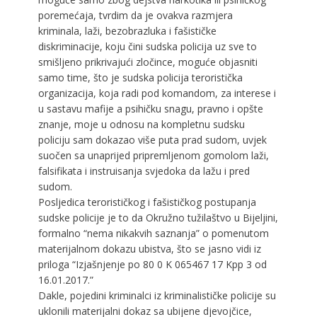
poremećaja, tvrdim da je ovakva razmjera
kriminala, laži, bezobrazluka i fašističke
diskriminacije, koju čini sudska policija uz sve to
smišljeno prikrivajući zločince, moguće objasniti
samo time, što je sudska policija teroristička
organizacija, koja radi pod komandom, za interese i
u sastavu mafije a psihičku snagu, pravno i opšte
znanje, moje u odnosu na kompletnu sudsku
policiju sam dokazao više puta prad sudom, uvjek
suočen sa unaprijed pripremljenom gomolom laži,
falsifikata i instruisanja svjedoka da lažu i pred
sudom.
Posljedica terorističkog i fašističkog postupanja
sudske policije je to da Okružno tužilaštvo u Bijeljini,
formalno “nema nikakvih saznanja” o pomenutom
materijalnom dokazu ubistva, što se jasno vidi iz
priloga “Izjašnjenje po 80 0 K 065467 17 Kpp 3 od
16.01.2017.”
Dakle, pojedini kriminalci iz kriminalističke policije su
uklonili materijalni dokaz sa ubijene djevojčice,