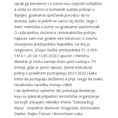
oprali ga benzinom i o tome nisu izvjestili tužilaštvo
a onda su zločinci iz komande sudske policije u
Bijeljini, godinama sprečavali porodicu da to
dostavi, kako bi prikrili ne samo taj zločin, nego i
šverc narkotika u kome su godinama saučestovali.
O razbojništvu zločinaca i kriminalističke policije,
napisao sam ove godine više tekstova i o svemu
obavijestio predsjednika Republike, na šta je
reagovano, (Dopis službe predsjednika 01-2-059-
1414-1-20 od 13.05.2020.) upućen i ministru.
Ministar je nešto kasnije imao javni nastup u TV
emisiji, gdje je jasno opisao, (Javne instrukcije
policiji o pravilnom postupanju 29.07.2020.) kako
treba da postupaju službenici a prije svega da svaku
nezakonitu naredbu moraju odbiti.
I da djelimično opišemo dio pokušaja likvidacije,
koju su planirali pripadnici terorističke organizacije
od kojih izdvajam nekoliko imena “Sokolačkog
klana” : inspektor Marković Dragoslav, Borovčanin
Danko, Rajko Čolović i Borovčanin Luka.