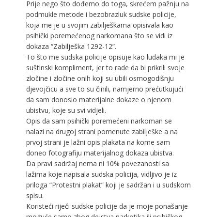
Prije nego što dođemo do toga, skrećem pažnju na
podmukle metode i bezobrazluk sudske policije,
koja me je u svojim zabilješkama opisivala kao
psihički poremećenog narkomana što se vidi iz
dokaza “Zabilješka 1292-12”.
To što me sudska policije opisuje kao ludaka mi je
suštinski kompliment, jer to rade da bi prikrili svoje
zločine i zločine onih koji su ubili osmogodišnju
djevojčicu a sve to su činili, namjerno prećutkujući
da sam donosio materijalne dokaze o njenom
ubistvu, koje su svi vidjeli.
Opis da sam psihički poremećeni narkoman se
nalazi na drugoj strani pomenute zabilješke a na
prvoj strani je lažni opis plakata na kome sam
doneo fotografiju materijalnog dokaza ubistva.
Da pravi sadržaj nema ni 10% povezanosti sa
lažima koje napisala sudska policija, vidljivo je iz
priloga “Protestni plakat” koji je sadržan i u sudskom
spisu.
Koristeći riječi sudske policije da je moje ponašanje
moguće samo zbog dejstva narkotika ili psihičkog