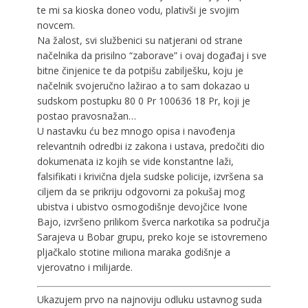
te mi sa kioska doneo vodu, plativši je svojim
novcem.
Na žalost, svi službenici su natjerani od strane
načelnika da prisilno “zaborave” i ovaj događaj i sve
bitne činjenice te da potpišu zabilješku, koju je
načelnik svojeručno lažirao a to sam dokazao u
sudskom postupku 80 0 Pr 100636 18 Pr, koji je
postao pravosnažan…
U nastavku ću bez mnogo opisa i navođenja
relevantnih odredbi iz zakona i ustava, predočiti dio
dokumenata iz kojih se vide konstantne laži,
falsifikati i krivična djela sudske policije, izvršena sa
ciljem da se prikriju odgovorni za pokušaj mog
ubistva i ubistvo osmogodišnje devojčice Ivone
Bajo, izvršeno prilikom šverca narkotika sa područja
Sarajeva u Bobar grupu, preko koje se istovremeno
pljačkalo stotine miliona maraka godišnje a
vjerovatno i milijarde.
Ukazujem prvo na najnoviju odluku ustavnog suda