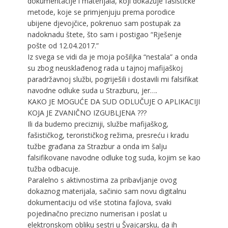
dokumentacije i materijala, koji dokazuje fašističke
metode, koje se primjenjuju prema porodice
ubijene djevojčice, pokrenuo sam postupak za
nadoknadu štete, što sam i postigao “Rješenje
pošte od 12.04.2017.”
Iz svega se vidi da je moja pošiljka “nestala” a onda
su zbog neusklađenog rada u tajnoj mafijaškoj
paradržavnoj službi, pogriješili i dostavili mi falsifikat
navodne odluke suda u Strazburu, jer….
KAKO JE MOGUĆE DA SUD ODLUČUJE O APLIKACIJI
KOJA JE ZVANIČNO IZGUBLJENA ???
Ili da budemo precizniji, službe mafijaškog,
fašističkog, terorističkog režima, presreću i kradu
tužbe građana za Strazbur a onda im šalju
falsifikovane navodne odluke tog suda, kojim se kao
tužba odbacuje.
Paralelno s aktivnostima za pribavljanje ovog
dokaznog materijala, sačinio sam novu digitalnu
dokumentaciju od više stotina fajlova, svaki
pojedinačno precizno numerisan i poslat u
elektronskom obliku sestri u Švajcarsku, da ih