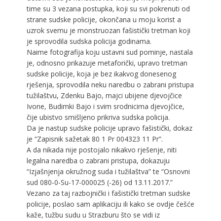
time su 3 vezana postupka, koji su svi pokrenuti od
strane sudske policije, okončana u moju korist a
uzrok svemu je monstruozan fašistički tretman koji
je sprovodila sudska policija godinama.
Naime fotografija koju ustavni sud pominje, nastala
je, odnosno prikazuje metaforički, upravo tretman
sudske policije, koja je bez ikakvog donesenog
rješenja, sprovodila neku naredbu o zabrani pristupa
tužilaštvu, Zdenku Bajo, majci ubijene djevojčice
Ivone, Budimki Bajo i svim srodnicima djevojčice,
čije ubistvo smišljeno prikriva sudska policija.
Da je nastup sudske policije upravo fašistički, dokaz
je “Zapisnik sažetak 80 1 Pr 004323 11 Pr”.
A da nikada nije postojalo nikakvo rješenje, niti
legalna naredba o zabrani pristupa, dokazuju
“Izjašnjenja okružnog suda i tužilaštva” te “Osnovni
sud 080-0-Su-17-000025 (-26) od 13.11.2017.”
Vezano za taj razbojnički i fašistički tretman sudske
policije, poslao sam aplikaciju ili kako se ovdje češće
kaže, tužbu sudu u Strazburu što se vidi iz