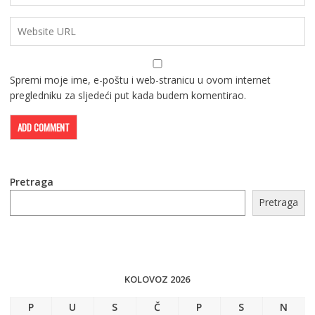
Spremi moje ime, e-poštu i web-stranicu u ovom internet
pregledniku za sljedeći put kada budem komentirao.
Pretraga
Pretraga
KOLOVOZ 2026
P
U
S
Č
P
S
N