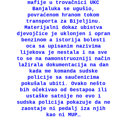
mafije u trovačnici UKC
Banjaluka se ugušio,
povraćenom hranom tokom
transporta za Bijeljinu.
Materijalni dokaz ubistva
djevojčice je uklonjen i opran
benzinom a istorija bolesti
oca sa upisanim nazivima
lijekova je nestala i na sve
to se na namonstruozniji način
lažirala dokumentacija na dan
kada me komanda sudske
policije sa saučenicima
pokušala ubiti. Ovako nešto
bih očekivao od Gestapoa ili
ustaške satnije no evo i
sudska policija pokazuje da ne
zaostaje ni pedalj iza njih
kao ni MUP…