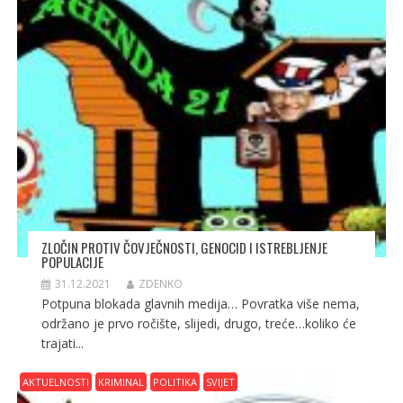
ZLOČIN PROTIV ČOVJEČNOSTI, GENOCID I ISTREBLJENJE
POPULACIJE
31.12.2021
ZDENKO
Potpuna blokada glavnih medija… Povratka više nema,
održano je prvo ročište, slijedi, drugo, treće…koliko će
trajati...
AKTUELNOSTI
KRIMINAL
POLITIKA
SVIJET