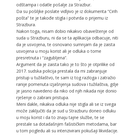
odštampa i odatle pošalje za Strazbur.
Da su pošiljke poslate vidljivo je iz dokumenta “Cirih
pošta” te je takođe stigla i potvrda o prijemu iz
Strazbura.
Nakon toga, nisam dobio nikakvo obaveštenje od
suda u Strazburu, ni da se ta aplikacija odbacuje, niti
da je usvojena, te osnovano sumnjam da je zaista
usvojena u moju korist ali je odluka o tome
presretnuta i “zagubljena”.
Argument da je zaista tako je to što je otprilike od
2017. sudska policija prestala da mi zabranjuje
pristup u tužilaštvo, te sam iz tog razloga i zatražio
ranije pomenuta izjašnjenja sudova i tužilaštva, gdje
je jasno navedeno da niko od njih nikada nije donio
rješenje o zabrani pristupa.
Meni dakle, nikakva odluka nije stigla ali se iz svega
može zaključiti da je sud u Strazburu doneo odluku
u moju korist i da to znaju tajne službe, te se
prestale sa dotadašnjim fašističkim metodama, bar
u tom pogledu ali su intenzivirani pokušaji likvidacije.