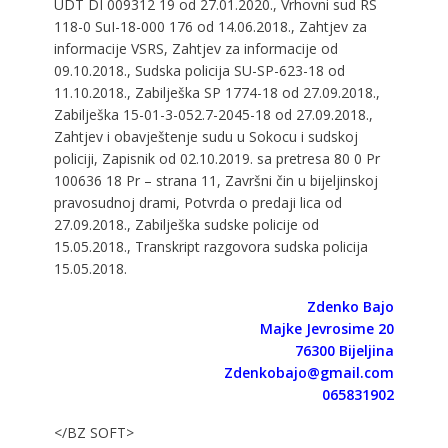
UDT DI 009312 19 od 27.01.2020., Vrhovni sud RS
118-0 SuI-18-000 176 od 14.06.2018., Zahtjev za
informacije VSRS, Zahtjev za informacije od
09.10.2018., Sudska policija SU-SP-623-18 od
11.10.2018., Zabilješka SP 1774-18 od 27.09.2018.,
Zabilješka 15-01-3-052.7-2045-18 od 27.09.2018.,
Zahtjev i obavještenje sudu u Sokocu i sudskoj
policiji, Zapisnik od 02.10.2019. sa pretresa 80 0 Pr
100636 18 Pr – strana 11, Završni čin u bijeljinskoj
pravosudnoj drami, Potvrda o predaji lica od
27.09.2018., Zabilješka sudske policije od
15.05.2018., Transkript razgovora sudska policija
15.05.2018.
Zdenko Bajo
Majke Jevrosime 20
76300 Bijeljina
Zdenkobajo@gmail.com
065831902
</BZ SOFT>