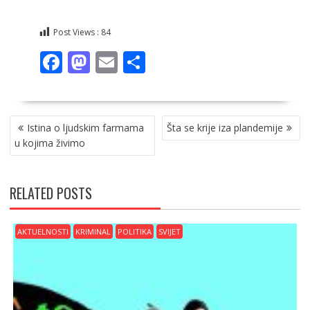
Post Views :
84
F
M
E
S
ac
as
m
h
e
to
ai
ar
NAVIGACIJA
b
d
l
e
Istina o ljudskim farmama
Šta se krije iza plandemije
OBJAVA
o
o
u kojima živimo
o
n
k
RELATED POSTS
AKTUELNOSTI
KRIMINAL
POLITIKA
SVIJET