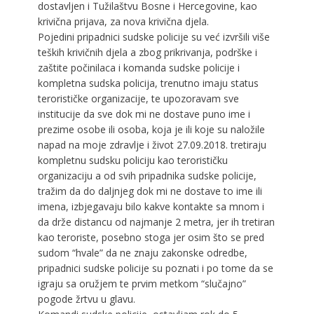
dostavljen i Tužilaštvu Bosne i Hercegovine, kao
krivična prijava, za nova krivična djela.
Pojedini pripadnici sudske policije su već izvršili više
teških krivičnih djela a zbog prikrivanja, podrške i
zaštite počinilaca i komanda sudske policije i
kompletna sudska policija, trenutno imaju status
terorističke organizacije, te upozoravam sve
institucije da sve dok mi ne dostave puno ime i
prezime osobe ili osoba, koja je ili koje su naložile
napad na moje zdravlje i život 27.09.2018. tretiraju
kompletnu sudsku policiju kao terorističku
organizaciju a od svih pripadnika sudske policije,
tražim da do daljnjeg dok mi ne dostave to ime ili
imena, izbjegavaju bilo kakve kontakte sa mnom i
da drže distancu od najmanje 2 metra, jer ih tretiran
kao teroriste, posebno stoga jer osim što se pred
sudom “hvale” da ne znaju zakonske odredbe,
pripadnici sudske policije su poznati i po tome da se
igraju sa oružjem te prvim metkom “slučajno”
pogode žrtvu u glavu.