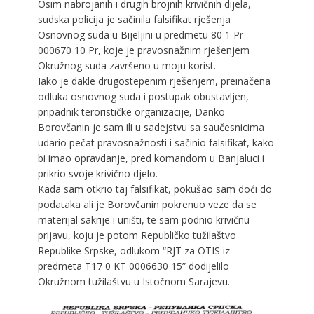
Osim nabrojanih i drugih brojnih krivičnih dijela,
sudska policija je sačinila falsifikat rješenja
Osnovnog suda u Bijeljini u predmetu 80 1 Pr
000670 10 Pr, koje je pravosnažnim rješenjem
Okružnog suda završeno u moju korist.
Iako je dakle drugostepenim rješenjem, preinačena
odluka osnovnog suda i postupak obustavljen,
pripadnik terorističke organizacije, Danko
Borovčanin je sam ili u sadejstvu sa saučesnicima
udario pečat pravosnažnosti i sačinio falsifikat, kako
bi imao opravdanje, pred komandom u Banjaluci i
prikrio svoje krivično djelo.
Kada sam otkrio taj falsifikat, pokušao sam doći do
podataka ali je Borovčanin pokrenuo veze da se
materijal sakrije i uništi, te sam podnio krivičnu
prijavu, koju je potom Republičko tužilaštvo
Republike Srpske, odlukom “RJT za OTIS iz
predmeta T17 0 KT 0006630 15” dodijelilo
Okružnom tužilaštvu u Istočnom Sarajevu.