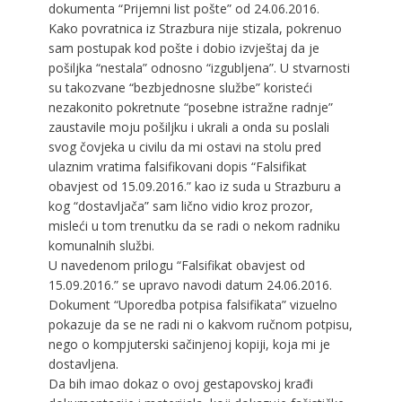
dokumenta “Prijemni list pošte” od 24.06.2016.
Kako povratnica iz Strazbura nije stizala, pokrenuo
sam postupak kod pošte i dobio izvještaj da je
pošiljka “nestala” odnosno “izgubljena”. U stvarnosti
su takozvane “bezbjednosne službe” koristeći
nezakonito pokretnute “posebne istražne radnje”
zaustavile moju pošiljku i ukrali a onda su poslali
svog čovjeka u civilu da mi ostavi na stolu pred
ulaznim vratima falsifikovani dopis “Falsifikat
obavjest od 15.09.2016.” kao iz suda u Strazburu a
kog “dostavljača” sam lično vidio kroz prozor,
misleći u tom trenutku da se radi o nekom radniku
komunalnih službi.
U navedenom prilogu “Falsifikat obavjest od
15.09.2016.” se upravo navodi datum 24.06.2016.
Dokument “Uporedba potpisa falsifikata” vizuelno
pokazuje da se ne radi ni o kakvom ručnom potpisu,
nego o kompjuterski sačinjenoj kopiji, koja mi je
dostavljena.
Da bih imao dokaz o ovoj gestapovskoj krađi