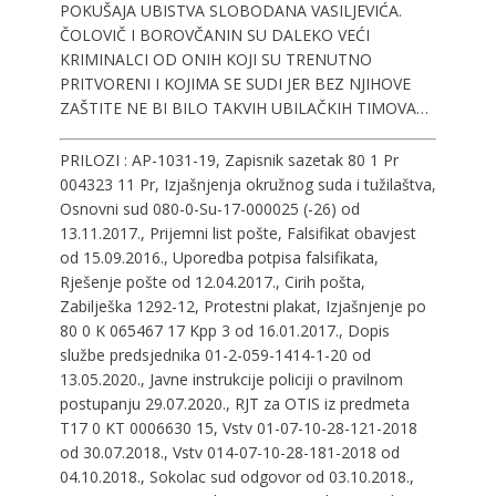
POKUŠAJA UBISTVA SLOBODANA VASILJEVIĆA.
ČOLOVIČ I BOROVČANIN SU DALEKO VEĆI
KRIMINALCI OD ONIH KOJI SU TRENUTNO
PRITVORENI I KOJIMA SE SUDI JER BEZ NJIHOVE
ZAŠTITE NE BI BILO TAKVIH UBILAČKIH TIMOVA…
PRILOZI : AP-1031-19, Zapisnik sazetak 80 1 Pr
004323 11 Pr, Izjašnjenja okružnog suda i tužilaštva,
Osnovni sud 080-0-Su-17-000025 (-26) od
13.11.2017., Prijemni list pošte, Falsifikat obavjest
od 15.09.2016., Uporedba potpisa falsifikata,
Rješenje pošte od 12.04.2017., Cirih pošta,
Zabilješka 1292-12, Protestni plakat, Izjašnjenje po
80 0 K 065467 17 Kpp 3 od 16.01.2017., Dopis
službe predsjednika 01-2-059-1414-1-20 od
13.05.2020., Javne instrukcije policiji o pravilnom
postupanju 29.07.2020., RJT za OTIS iz predmeta
T17 0 KT 0006630 15, Vstv 01-07-10-28-121-2018
od 30.07.2018., Vstv 014-07-10-28-181-2018 od
04.10.2018., Sokolac sud odgovor od 03.10.2018.,