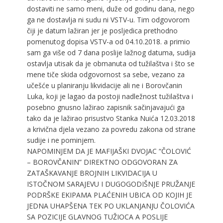
dostaviti ne samo meni, duže od godinu dana, nego
ga ne dostavlja ni sudu ni VSTV-u. Tim odgovorom
čiji je datum lažiran jer je posljedica prethodno
pomenutog dopisa VSTV-a od 04.10.2018. a primio
sam ga više od 7 dana poslije lažnog datuma, sudija
ostavlja utisak da je obmanuta od tužilaštva i što se
mene tiče skida odgovornost sa sebe, vezano za
učešće u planiranju likvidacije ali ne i Borovčanin
Luka, koji je lagao da postoji nadležnost tužilaštva i
posebno gnusno lažirao zapisnik sačinjavajući ga
tako da je lažirao prisustvo Stanka Nuića 12.03.2018
a krivična djela vezano za povredu zakona od strane
sudije i ne pominjem.
NAPOMINJEM DA JE MAFIJAŠKI DVOJAC “ČOLOVIĆ
– BOROVČANIN” DIREKTNO ODGOVORAN ZA
ZATAŠKAVANJE BROJNIH LIKVIDACIJA U
ISTOČNOM SARAJEVU I DUGOGODIŠNJE PRUŽANJE
PODRŠKE EKIPAMA PLAĆENIH UBICA OD KOJIH JE
JEDNA UHAPŠENA TEK PO UKLANJANJU ČOLOVIĆA
SA POZICIJE GLAVNOG TUŽIOCA A POSLIJE