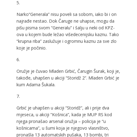
5.
Narko“Generala” nisu poveli sa sobom, iako bi i on
najrađe nestao. Dok Čaruge ne uhapse, mogu da
pišu pisma svom “Generalu” i šalju u neki od KPZ-
ova u kojem bude ležao višedecenijsku kaznu. Tako
“krupna riba” zaslužuje i ogromnu kaznu za sve zlo
koje je počinio.
6.
Oružje je čuvao Mladen Grbić, Čarugin Šurak, koji je,
takođe, uhapšen u akciji “Storidž 2”. Mladen Grbić je
kum Adama Šukala.
7.
Grbić je uhapšen u akciji “Storidž”, ali i prije dva
mjeseca, u akciji “Košnica”, kada je MUP RS kod
njega pronašao arsenal oružja – policija je “u
košnicama”, u šumi koja je njegovo vlasništvo,
pronašla 13 automatskih pušaka, 13 bombi, tri