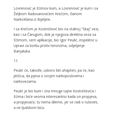
Lovrenović je Ećimov kum, a Lovrenović je kum i sa
Željkom Radovanovićem Krečom, članom
NarkoKlana iz Bijeljine.
I sa Krečom je Kostrešević bio na stalnoj “Skaj” vezi,
kao i sa Čarugom, dok je njegova direktna veza sa
Ećimom, sem aplikacije, bio Igor Peulić, inspektor u
Upravi za borbu protiv terorizma, odjeljenje
Banjaluka.
11.
Peulić će, takođe, uskoro biti uhapšen, pa će, kao
ptičica, da pjeva o svojim narkoposlovima i
narkovezama.
Peulić je bio kurir i zna mnoge tajne Kostreševića i
Ećima i biće veoma interesantno kada on propjeva,
a propjevaće, tu nema dileme, jer se radi o ruševini,
a ne ljudskom biću.