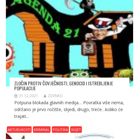
ZLOČIN PROTIV ČOVJEČNOSTI, GENOCID I ISTREBLJENJE
POPULACIJE
31.12.2021
ZDENKO
Potpuna blokada glavnih medija… Povratka više nema,
održano je prvo ročište, slijedi, drugo, treće…koliko će
trajati...
AKTUELNOSTI
KRIMINAL
POLITIKA
SVIJET