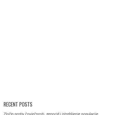
RECENT POSTS
Zločin protiv čovječnosti, genocid i istrebljenje populacije