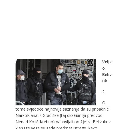
Veljk
o
Beliv
uk
2.
O
tome svjedoče najnovija saznanja da su pripadnici
NarkoKlana iz Gradiške (taj dio Ganga predvodi
Nenad Kojić-Kretino) nabavljali oružje za Belivukov
klan i te veze su sada predmet istrage, kako