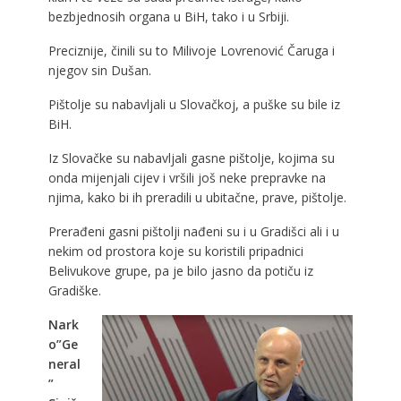
bezbjednosih organa u BiH, tako i u Srbiji.
Preciznije, činili su to Milivoje Lovrenović Čaruga i
njegov sin Dušan.
Pištolje su nabavljali u Slovačkoj, a puške su bile iz
BiH.
Iz Slovačke su nabavljali gasne pištolje, kojima su
onda mijenjali cijev i vršili još neke prepravke na
njima, kako bi ih preradili u ubitačne, prave, pištolje.
Prerađeni gasni pištolji nađeni su i u Gradišci ali i u
nekim od prostora koje su koristili pripadnici
Belivukove grupe, pa je bilo jasno da potiču iz
Gradiške.
Nark
o”Ge
neral
”