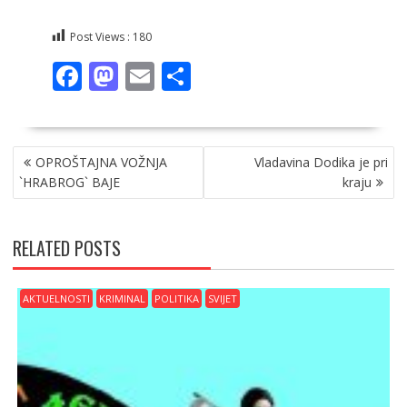
Post Views :
180
F
M
E
S
ac
as
m
h
e
to
ai
ar
NAVIGACIJA
b
d
l
e
OPROŠTAJNA VOŽNJA
Vladavina Dodika je pri
OBJAVA
o
o
`HRABROG` BAJE
kraju
o
n
k
RELATED POSTS
AKTUELNOSTI
KRIMINAL
POLITIKA
SVIJET