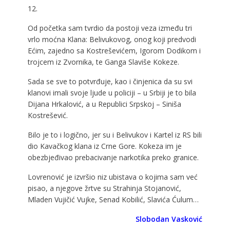
12.
Od početka sam tvrdio da postoji veza između tri
vrlo moćna Klana: Belivukovog, onog koji predvodi
Ećim, zajedno sa Kostreševićem, Igorom Dodikom i
trojcem iz Zvornika, te Ganga Slaviše Kokeze.
Sada se sve to potvrđuje, kao i činjenica da su svi
klanovi imali svoje ljude u policiji – u Srbiji je to bila
Dijana Hrkalović, a u Republici Srpskoj – Siniša
Kostrešević.
Bilo je to i logično, jer su i Belivukov i Kartel iz RS bili
dio Kavačkog klana iz Crne Gore. Kokeza im je
obezbjeđivao prebacivanje narkotika preko granice.
Lovrenović je izvršio niz ubistava o kojima sam već
pisao, a njegove žrtve su Strahinja Stojanović,
Mladen Vujičić Vujke, Senad Kobilić, Slavića Ćulum…
Slobodan Vasković