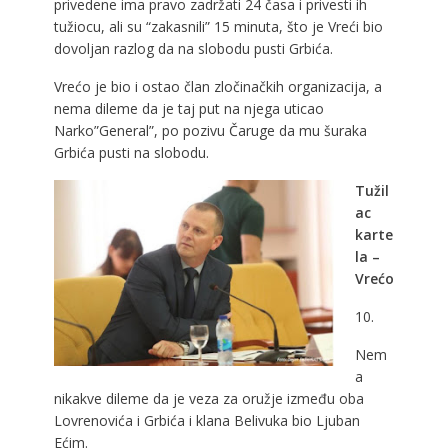
privedene ima pravo zadržati 24 časa i privesti ih
tužiocu, ali su “zakasnili” 15 minuta, što je Vreći bio
dovoljan razlog da na slobodu pusti Grbića.
Vrećo je bio i ostao član zločinačkih organizacija, a
nema dileme da je taj put na njega uticao
Narko”General”, po pozivu Čaruge da mu šuraka
Grbića pusti na slobodu.
Tužil
ac
karte
la –
Vrećo
10.
Nem
a
nikakve dileme da je veza za oružje između oba
Lovrenovića i Grbića i klana Belivuka bio Ljuban
Ećim.