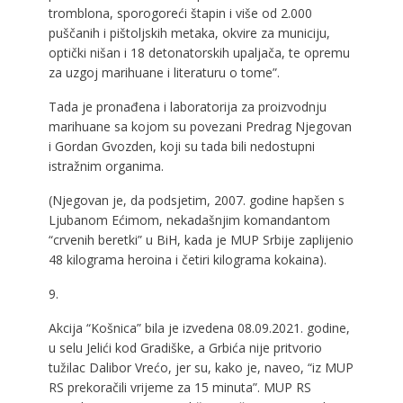
tromblona, sporogoreći štapin i više od 2.000
puščanih i pištoljskih metaka, okvire za municiju,
optički nišan i 18 detonatorskih upaljača, te opremu
za uzgoj marihuane i literaturu o tome”.
Tada je pronađena i laboratorija za proizvodnju
marihuane sa kojom su povezani Predrag Njegovan
i Gordan Gvozden, koji su tada bili nedostupni
istražnim organima.
(Njegovan je, da podsjetim, 2007. godine hapšen s
Ljubanom Ećimom, nekadašnjim komandantom
“crvenih beretki” u BiH, kada je MUP Srbije zaplijenio
48 kilograma heroina i četiri kilograma kokaina).
9.
Akcija “Košnica” bila je izvedena 08.09.2021. godine,
u selu Jelići kod Gradiške, a Grbića nije pritvorio
tužilac Dalibor Vrećo, jer su, kako je, naveo, “iz MUP
RS prekoračili vrijeme za 15 minuta”. MUP RS