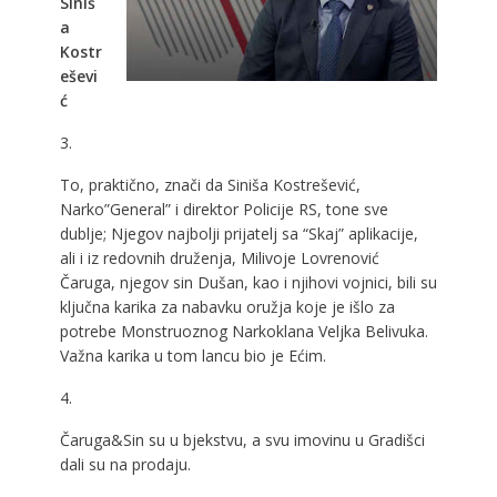
Siniš
a
Kostr
eševi
ć
3.
To, praktično, znači da Siniša Kostrešević,
Narko”General” i direktor Policije RS, tone sve
dublje; Njegov najbolji prijatelj sa “Skaj” aplikacije,
ali i iz redovnih druženja, Milivoje Lovrenović
Čaruga, njegov sin Dušan, kao i njihovi vojnici, bili su
ključna karika za nabavku oružja koje je išlo za
potrebe Monstruoznog Narkoklana Veljka Belivuka.
Važna karika u tom lancu bio je Ećim.
4.
Čaruga&Sin su u bjekstvu, a svu imovinu u Gradišci
dali su na prodaju.