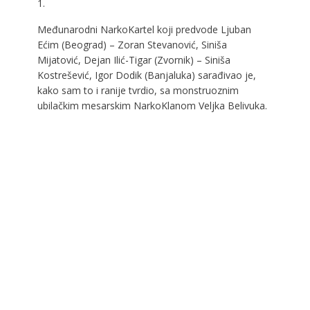
1.
Međunarodni NarkoKartel koji predvode Ljuban
Ećim (Beograd) – Zoran Stevanović, Siniša
Mijatović, Dejan Ilić-Tigar (Zvornik) – Siniša
Kostrešević, Igor Dodik (Banjaluka) sarađivao je,
kako sam to i ranije tvrdio, sa monstruoznim
ubilačkim mesarskim NarkoKlanom Veljka Belivuka.