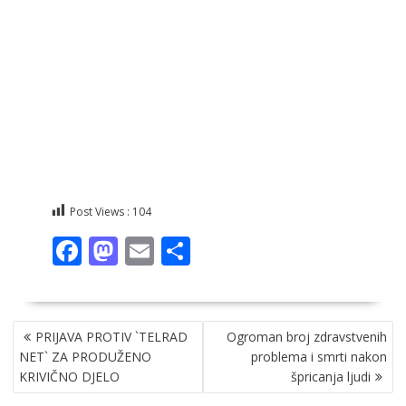
Post Views :
104
F
M
E
S
ac
as
m
h
e
to
ai
ar
NAVIGACIJA
b
d
l
e
PRIJAVA PROTIV `TELRAD
Ogroman broj zdravstvenih
OBJAVA
o
o
NET` ZA PRODUŽENO
problema i smrti nakon
KRIVIČNO DJELO
špricanja ljudi
o
n