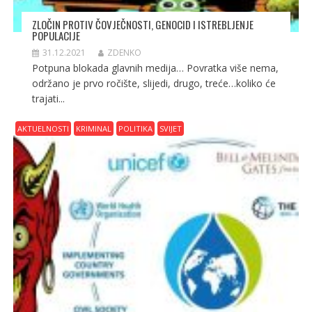
ZLOČIN PROTIV ČOVJEČNOSTI, GENOCID I ISTREBLJENJE
POPULACIJE
31.12.2021
ZDENKO
Potpuna blokada glavnih medija… Povratka više nema,
održano je prvo ročište, slijedi, drugo, treće…koliko će
trajati...
AKTUELNOSTI
KRIMINAL
POLITIKA
SVIJET