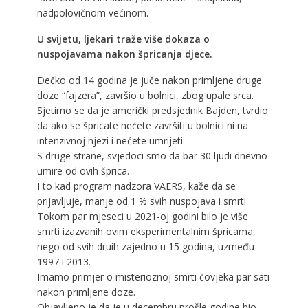
nadpolovičnom većinom.
U svijetu, ljekari traže više dokaza o
nuspojavama nakon špricanja djece.
Dečko od 14 godina je juče nakon primljene druge
doze “fajzera”, završio u bolnici, zbog upale srca.
Sjetimo se da je američki predsjednik Bajden, tvrdio
da ako se špricate nećete završiti u bolnici ni na
intenzivnoj njezi i nećete umrijeti.
S druge strane, svjedoci smo da bar 30 ljudi dnevno
umire od ovih šprica.
I to kad program nadzora VAERS, kaže da se
prijavljuje, manje od 1 % svih nuspojava i smrti.
Tokom par mjeseci u 2021-oj godini bilo je više
smrti izazvanih ovim eksperimentalnim špricama,
nego od svih druih zajedno u 15 godina, uzmeđu
1997 i 2013.
Imamo primjer o misterioznoj smrti čovjeka par sati
nakon primljene doze.
Objavljeno je da je u decembru prošle godine bio