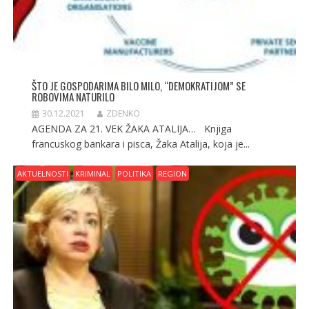
ŠTO JE GOSPODARIMA BILO MILO, “DEMOKRATIJOM” SE
ROBOVIMA NATURILO
30.12.2021
ZDENKO
AGENDA ZA 21. VEK ŽAKA ATALIJA… Knjiga
francuskog bankara i pisca, Žaka Atalija, koja je...
AKTUELNOSTI
KRIMINAL
POLITIKA
REGION