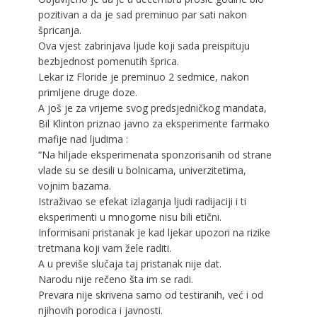
pozitivan a da je sad preminuo par sati nakon
špricanja.
Ova vjest zabrinjava ljude koji sada preispituju
bezbjednost pomenutih šprica.
Lekar iz Floride je preminuo 2 sedmice, nakon
primljene druge doze.
A još je za vrijeme svog predsjedničkog mandata,
Bil Klinton priznao javno za eksperimente farmako
mafije nad ljudima :
“Na hiljade eksperimenata sponzorisanih od strane
vlade su se desili u bolnicama, univerzitetima,
vojnim bazama.
Istraživao se efekat izlaganja ljudi radijaciji i ti
eksperimenti u mnogome nisu bili etični.
Informisani pristanak je kad ljekar upozori na rizike
tretmana koji vam žele raditi.
A u previše slučaja taj pristanak nije dat.
Narodu nije rečeno šta im se radi.
Prevara nije skrivena samo od testiranih, već i od
njihovih porodica i javnosti.