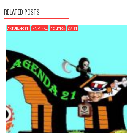
k
RELATED POSTS
AKTUELNOSTI
KRIMINAL
POLITIKA
SVIJET