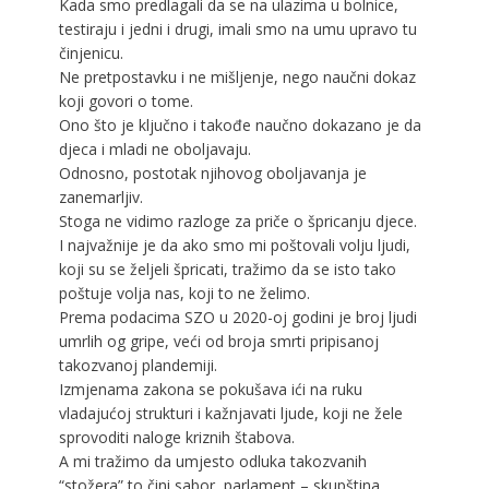
Kada smo predlagali da se na ulazima u bolnice,
testiraju i jedni i drugi, imali smo na umu upravo tu
činjenicu.
Ne pretpostavku i ne mišljenje, nego naučni dokaz
koji govori o tome.
Ono što je ključno i takođe naučno dokazano je da
djeca i mladi ne oboljavaju.
Odnosno, postotak njihovog oboljavanja je
zanemarljiv.
Stoga ne vidimo razloge za priče o špricanju djece.
I najvažnije je da ako smo mi poštovali volju ljudi,
koji su se željeli špricati, tražimo da se isto tako
poštuje volja nas, koji to ne želimo.
Prema podacima SZO u 2020-oj godini je broj ljudi
umrlih og gripe, veći od broja smrti pripisanoj
takozvanoj plandemiji.
Izmjenama zakona se pokušava ići na ruku
vladajućoj strukturi i kažnjavati ljude, koji ne žele
sprovoditi naloge kriznih štabova.
A mi tražimo da umjesto odluka takozvanih
“stožera” to čini sabor, parlament – skupština,