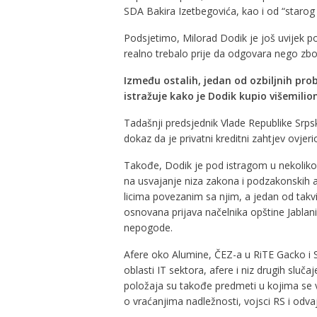
SDA Bakira Izetbegovića, kao i od “starog 
Podsjetimo, Milorad Dodik je još uvijek po
realno trebalo prije da odgovara nego zbo
Između ostalih, jedan od ozbiljnih prob
istražuje kako je Dodik kupio višemilio
Tadašnji predsjednik Vlade Republike Srps
dokaz da je privatni kreditni zahtjev ovje
Takođe, Dodik je pod istragom u nekoliko 
na usvajanje niza zakona i podzakonskih a
licima povezanim sa njim, a jedan od takvi
osnovana prijava načelnika opštine Jablan
nepogode.
Afere oko Alumine, ČEZ-a u RiTE Gacko i S
oblasti IT sektora, afere i niz drugih sluč
položaja su takođe predmeti u kojima se vo
o vraćanjima nadležnosti, vojsci RS i odva