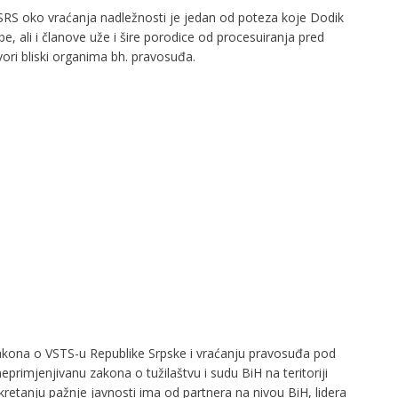
SRS oko vraćanja nadležnosti je jedan od poteza koje Dodik
be, ali i članove uže i šire porodice od procesuiranja pred
vori bliski organima bh. pravosuđa.
kona o VSTS-u Republike Srpske i vraćanju pravosuđa pod
primjenjivanu zakona o tužilaštvu i sudu BiH na teritoriji
kretanju pažnje javnosti ima od partnera na nivou BiH, lidera