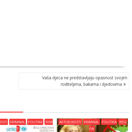
Vaša djeca ne predstavljaju opasnost svojim
roditeljima, bakama i djedovima
OSTI
KRIMINAL
POLITIKA
SVIJE
AKTUELNOSTI
KRIMINAL
POLITIKA
REGI
T
ON