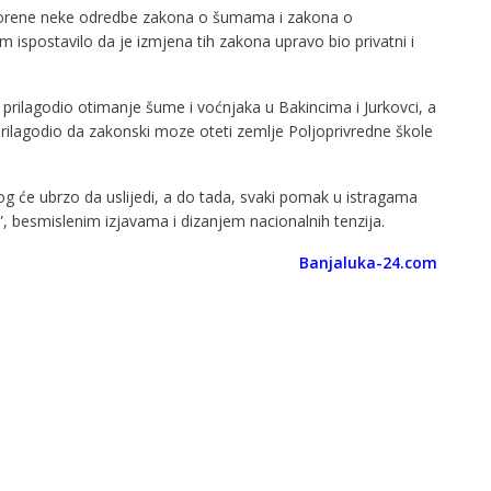
porene neke odredbe zakona o šumama i zakona o
 ispostavilo da je izmjena tih zakona upravo bio privatni i
rilagodio otimanje šume i voćnjaka u Bakincima i Jurkovci, a
rilagodio da zakonski moze oteti zemlje Poljoprivredne škole
ilog će ubrzo da uslijedi, a do tada, svaki pomak u istragama
, besmislenim izjavama i dizanjem nacionalnih tenzija.
Banjaluka-24.com