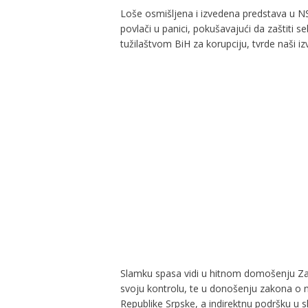
Loše osmišljena i izvedena predstava u N
povlači u panici, pokušavajući da zaštiti se
tužilaštvom BiH za korupciju, tvrde naši iz
Slamku spasa vidi u hitnom domošenju Za
svoju kontrolu, te u donošenju zakona o ne
Republike Srpske, a indirektnu podršku u s