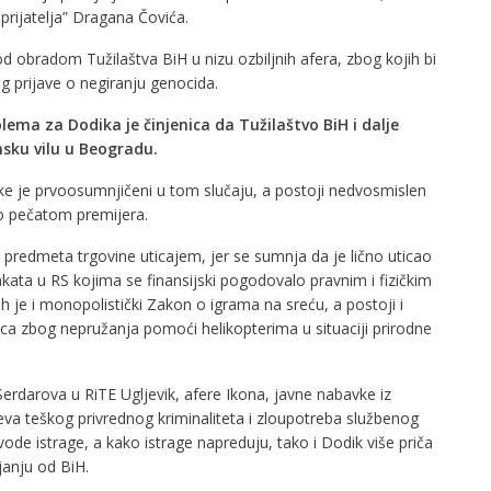
prijatelja” Dragana Čovića.
d obradom Tužilaštva BiH u nizu ozbiljnih afera, zbog kojih bi
g prijave o negiranju genocida.
lema za Dodika je činjenica da Tužilaštvo BiH i dalje
nsku vilu u Beogradu.
ke je prvoosumnjičeni u tom slučaju, a postoji nedvosmislen
rio pečatom premijera.
predmeta trgovine uticajem, jer se sumnja da je lično uticao
kata u RS kojima se finansijski pogodovalo pravnim i fizičkim
h je i monopolistički Zakon o igrama na sreću, a postoji i
ica zbog nepružanja pomoći helikopterima u situaciji prirodne
erdarova u RiTE Ugljevik, afere Ikona, javne nabavke iz
ajeva teškog privrednog kriminaliteta i zloupotreba službenog
de istrage, a kako istrage napreduju, tako i Dodik više priča
janju od BiH.