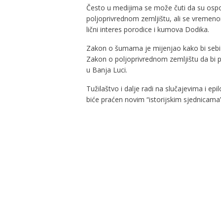
Često u medijima se može čuti da su os
poljoprivrednom zemljištu, ali se vremenom
lični interes porodice i kumova Dodika.
Zakon o šumama je mijenjao kako bi sebi p
Zakon o poljoprivrednom zemljištu da bi p
u Banja Luci.
Tužilaštvo i dalje radi na slučajevima i ep
biće praćen novim “istorijskim sjednicama”