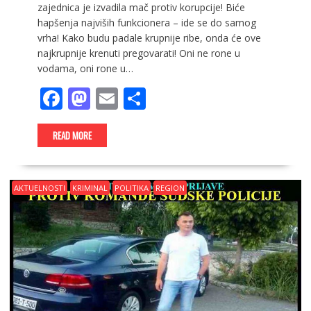
zajednica je izvadila mač protiv korupcije! Biće
hapšenja najviših funkcionera – ide se do samog
vrha! Kako budu padale krupnije ribe, onda će ove
najkrupnije krenuti pregovarati! Oni ne rone u
vodama, oni rone u…
F
M
E
S
ac
as
m
h
e
to
ai
ar
READ MORE
b
d
l
e
o
o
AKTUELNOSTI
KRIMINAL
POLITIKA
REGION
o
n
k