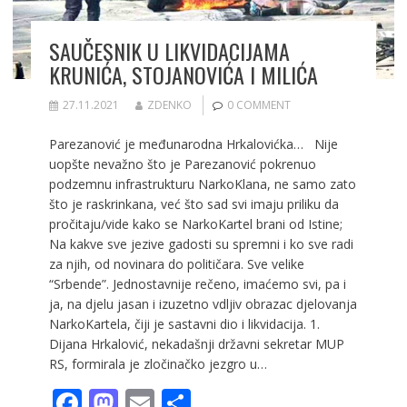
SAUČESNIK U LIKVIDACIJAMA
KRUNIĆA, STOJANOVIĆA I MILIĆA
27.11.2021
ZDENKO
0 COMMENT
Parezanović je međunarodna Hrkalovićka… Nije
uopšte nevažno što je Parezanović pokrenuo
podzemnu infrastrukturu NarkoKlana, ne samo zato
što je raskrinkana, već što sad svi imaju priliku da
pročitaju/vide kako se NarkoKartel brani od Istine;
Na kakve sve jezive gadosti su spremni i ko sve radi
za njih, od novinara do političara. Sve velike
“Srbende”. Jednostavnije rečeno, imaćemo svi, pa i
ja, na djelu jasan i izuzetno vdljiv obrazac djelovanja
NarkoKartela, čiji je sastavni dio i likvidacija. 1.
Dijana Hrkalović, nekadašnji državni sekretar MUP
RS, formirala je zločinačko jezgro u…
F
M
E
S