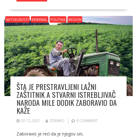
b
d
l
e
o
o
AKTUELNOSTI
KRIMINAL
POLITIKA
REGION
o
n
k
ŠTA JE PRESTRAVLJENI LAŽNI
ZAŠTITNIK A STVARNI ISTREBLJIVAČ
NARODA MILE DODIK ZABORAVIO DA
KAŽE
01.12.2021
ZDENKO
0 COMMENT
Zaboravio je reći da je njegov sin,