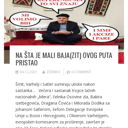
NA ŠTA JE MALI BAJA(ZIT) OVOG PUTA
PRISTAO
04.12.2021
ZDENKO
0 COMMENT
Šmit, Varhelji i Satler sumiraju utiske nakon
sastanka… Večera i sastanak trojice lažnih
nacionalnih „lidera“, čelnika Osovine zla, Bakira
Izetbegovića, Dragana Čovića i Milorada Dodika sa
Johanom Satlerom, šefom Delegacije Evropske
Unije u Bosni i Hercegovini, i Oliverom Varheljijem,
evropskim komesarom za proširenje, završen je