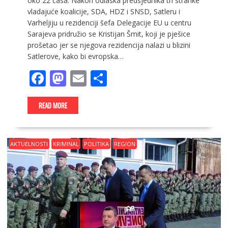
oko 22 časa. Nakon odlaska predsjednika tri stranke
vladajuće koalicije, SDA, HDZ i SNSD, Satleru i
Varheljiju u rezidenciji šefa Delegacije EU u centru
Sarajeva pridružio se Kristijan Šmit, koji je pješice
prošetao jer se njegova rezidencija nalazi u blizini
Satlerove, kako bi evropska…
F
M
E
S
ac
as
m
h
e
to
ai
ar
READ MORE
b
d
l
e
o
o
AKTUELNOSTI
KRIMINAL
POLITIKA
REGION
o
n
k