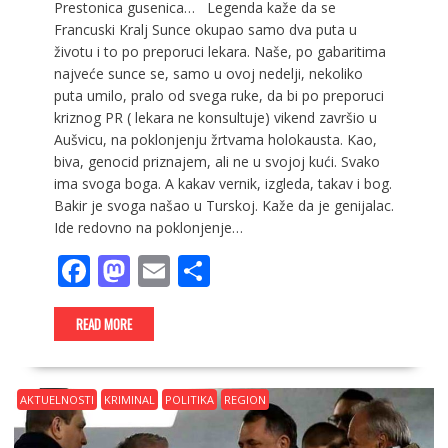
Prestonica gusenica… Legenda kaže da se
Francuski Kralj Sunce okupao samo dva puta u
životu i to po preporuci lekara. Naše, po gabaritima
najveće sunce se, samo u ovoj nedelji, nekoliko
puta umilo, pralo od svega ruke, da bi po preporuci
kriznog PR ( lekara ne konsultuje) vikend završio u
Aušvicu, na poklonjenju žrtvama holokausta. Kao,
biva, genocid priznajem, ali ne u svojoj kući. Svako
ima svoga boga. A kakav vernik, izgleda, takav i bog.
Bakir je svoga našao u Turskoj. Kaže da je genijalac.
Ide redovno na poklonjenje…
F
M
E
S
ac
as
m
h
e
to
ai
ar
READ MORE
b
d
l
e
o
o
AKTUELNOSTI
KRIMINAL
POLITIKA
REGION
o
n