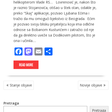
helikopterom Vlade RS… Lovrenović je, nakon što
je raznio Stojanovića, otišao u štek-stan, odakle je,
preko “Skaj” aplikacije, pozvao Ljubana Ećima i
tražio da mu omogući bjekstvo iz Beograda. Ećim
je pozvao svoju blisku prijateljicu koja ima odlične
odnose sa Bobanom Kusturićem i zatražio od nje
da ga direktno uveže sa Dodikovim pilotom, što je
ona i učinila.…
F
M
E
S
ac
as
m
h
e
to
ai
ar
READ MORE
b
d
l
e
o
o
NAVIGACIJA
Starije objave
Novije objave
OBJAVA
o
n
k
Pretraga
Pretraga