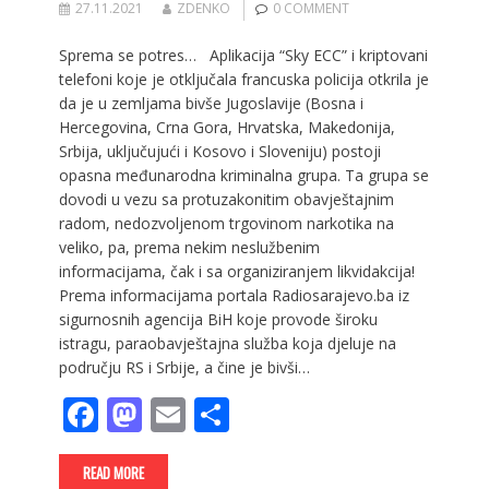
27.11.2021
ZDENKO
0 COMMENT
Sprema se potres… Aplikacija “Sky ECC” i kriptovani
telefoni koje je otključala francuska policija otkrila je
da je u zemljama bivše Jugoslavije (Bosna i
Hercegovina, Crna Gora, Hrvatska, Makedonija,
Srbija, uključujući i Kosovo i Sloveniju) postoji
opasna međunarodna kriminalna grupa. Ta grupa se
dovodi u vezu sa protuzakonitim obavještajnim
radom, nedozvoljenom trgovinom narkotika na
veliko, pa, prema nekim neslužbenim
informacijama, čak i sa organiziranjem likvidakcija!
Prema informacijama portala Radiosarajevo.ba iz
sigurnosnih agencija BiH koje provode široku
istragu, paraobavještajna služba koja djeluje na
području RS i Srbije, a čine je bivši…
F
M
E
S
ac
as
m
h
e
to
ai
ar
READ MORE