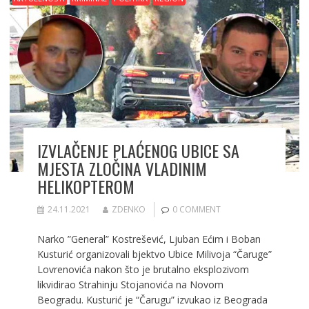
o
n
k
IZVLAČENJE PLAĆENOG UBICE SA
MJESTA ZLOČINA VLADINIM
HELIKOPTEROM
24.11.2021
ZDENKO
0 COMMENT
Narko ”General” Kostrešević, Ljuban Ećim i Boban
Kusturić organizovali bjektvo Ubice Milivoja “Čaruge”
Lovrenovića nakon što je brutalno eksplozivom
likvidirao Strahinju Stojanovića na Novom
Beogradu. Kusturić je “Čarugu” izvukao iz Beograda