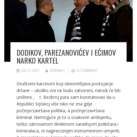
k
DODIKOV, PAREZANOVIĆEV I EĆIMOV
NARKO KARTEL
28.11.2021
ZDENKO
0 COMMENT
Društveni karcinom koji obesmišljava postojanje
države – ukoliko oni ne budu zatvoreni, narodi će biti
uništeni… 1. Bezbroj puta sam konstatovao da u
Republici Srpskoj više niko ne zna gdje
počinje/završava politika, a počinje/završava
kriminal. Nemoguće je to u ovakvom ambijentu,
teško zatrovanom direktnom saradnjom političara i
kriminalaca, ni najpreciznijim instrumentom izmjeriti.