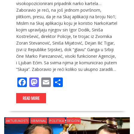
visokopozicionirani pripadnik narko kartela…
Zaboravio je reći, na još jednom površnom,
plitkom, presu, da je na Skaj aplikaciji na broju No1;
Mislim na Skaj aplikaciju koju je koristio NarkoKartel
kojim upravljaju njegov sin Igor Dodik, Siniša
Kostrešević, direktor Policije, te trojac iz Zvornika
Zoran Stevanović, Siniša Mijatović, Dejan Ilić Tigar,
(svi iz Republike Srpske), dok “glavu” Ganga u Srbiji
čine Marko Parezanović, visoki funkcioner Agencije,
i Ljuban Ećim. Sa svima njima je komunicirao putem
“Skaja”. Zaboravio je reći koliko su ukupno zaradili…
F
M
E
S
ac
as
m
h
e
to
ai
ar
READ MORE
b
d
l
e
o
o
AKTUELNOSTI
KRIMINAL
POLITIKA
REGION
o
n