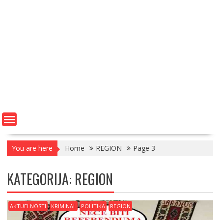
You are here
Home
REGION
Page 3
KATEGORIJA:
REGION
AKTUELNOSTI
KRIMINAL
POLITIKA
REGION