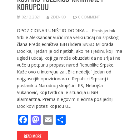
KORUPCIJU
02.12.2021
ZDENKO
0 COMMENT
OPOZICIONAR UNIŠTIO DODIKA… Predsjednik
Srbije Aleksandar Vučić ima veliki uticaj na srpskog
člana Predsjedništva BiH i lidera SNSD Milorada
Dodika, i jedan je od rijetkih, ako ne i jedini, koji ima
ugled i uticaj, koji ga može obuzdati da ne srlja i ne
vuče u potpunu propast narod Republike Srpske.
Kaže ovo u intervjuu za „Blic nedelje“ jedan od
najglasnijih opozicionara u Republici Srpskoj i
poslanik u Narodnoj skupštini RS, Nebojša
Vukanović, koji tvrdi da je situacija u BiH
alarmantna. Prema njegovim riječima posljednji
Dodikovi potezi koji idu u…
F
M
E
S
ac
as
m
h
e
to
ai
ar
READ MORE