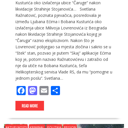
Kusturića oko izvlačenja ubice “Čaruge” nakon
likvidacije Strahinje Stojanovića… Svetlana
Ražnatović, poznata pjevačica, posredovala je
između Ljubana Ećima i Bobana Kusturića oko
izvlačenja ubice Milivoja Lovrenovića iz Beograda
nakon likvidacije Strahinje Stojanovića kojeg je
“Čaruga” raznio eksplozivom. Nakon što je
Lovrenović pobjegao sa mjesta zločina i sakrio se u
“štek” stan, pozvao je putem “Skaj” aplikacije Ećima
koji je, potom nazvao Ražnatovićevu i zatražio od
nje da utiče na Bobana Kusturića, šefa
Helikopterskog servisa Vlade RS, da mu “pomogne u
jednom poslu”. Svetlana…
F
M
E
S
ac
as
m
h
e
to
ai
ar
READ MORE
b
d
l
e
o
o
AKTUELNOSTI
KRIMINAL
POLITIKA
REGION