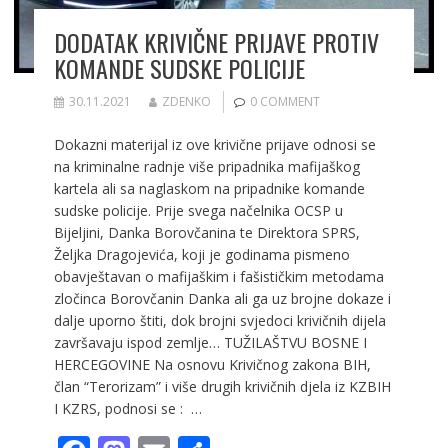
DODATAK KRIVIČNE PRIJAVE PROTIV
KOMANDE SUDSKE POLICIJE
30.11.2021
ZDENKO
0 COMMENT
Dokazni materijal iz ove krivične prijave odnosi se
na kriminalne radnje više pripadnika mafijaškog
kartela ali sa naglaskom na pripadnike komande
sudske policije. Prije svega načelnika OCSP u
Bijeljini, Danka Borovčanina te Direktora SPRS,
Željka Dragojevića, koji je godinama pismeno
obavještavan o mafijaškim i fašističkim metodama
zločinca Borovčanin Danka ali ga uz brojne dokaze i
dalje uporno štiti, dok brojni svjedoci krivičnih dijela
završavaju ispod zemlje… TUŽILAŠTVU BOSNE I
HERCEGOVINE Na osnovu Krivičnog zakona BIH,
član “Terorizam” i više drugih krivičnih djela iz KZBIH
I KZRS, podnosi se : …