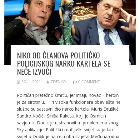
k
NIKO OD ČLANOVA POLITIČKO
POLICIJSKOG NARKO KARTELA SE
NEĆE IZVUĆI
30.11.2021
ZDENKO
0 COMMENT
Političari pretežno šmrču, jer imaju novac – heroin
je za sirotinju… Tri visoka funkcionera obavještajne
službe su sastavni dio narko kartela: Muris Druškić,
Sandro Kočić i Siniša Raketa, koji je Osmicin
savjetnik! Dodik je u strahovitim problemima zbog
Sky aplikacije! Politički i mafijaški svijet su jedan
svijet a Dodik je na čelu oba svijeta! Međunarodna