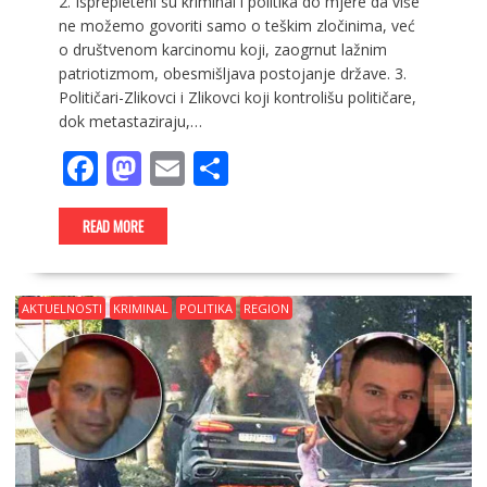
2. Isprepleteni su kriminal i politika do mjere da više
ne možemo govoriti samo o teškim zločinima, već
o društvenom karcinomu koji, zaogrnut lažnim
patriotizmom, obesmišljava postojanje države. 3.
Političari-Zlikovci i Zlikovci koji kontrolišu političare,
dok metastaziraju,…
F
M
E
S
ac
as
m
h
e
to
ai
ar
READ MORE
b
d
l
e
o
o
AKTUELNOSTI
KRIMINAL
POLITIKA
REGION
o
n
k