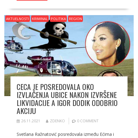
b
d
l
e
o
o
AKTUELNOSTI
KRIMINAL
POLITIKA
REGION
o
n
k
CECA JE POSREDOVALA OKO
IZVLAČENJA UBICE NAKON IZVRŠENE
LIKVIDACIJE A IGOR DODIK ODOBRIO
AKCIJU
26.11.2021
ZDENKO
0 COMMENT
Svetlana Ražnatović posredovala između Ećima i